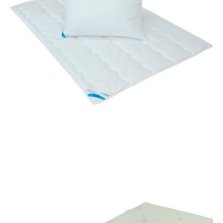
Set klasik - vankúš + paplón