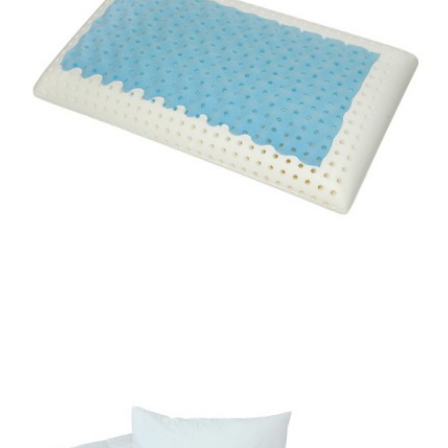
Vankúš - London polargel